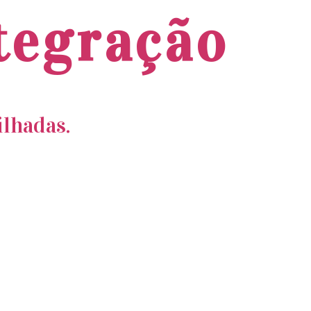
ntegração
ilhadas.