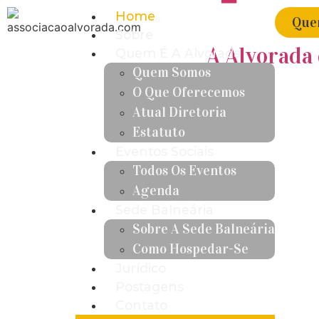
Home
Quer
Sobre
A Alvorada 
Quem É A Alvorada
Quem Somos
O Que Oferecemos
Atual Diretoria
Estatuto
Eventos Sociais
Todos Os Eventos
Agenda
Sede Balneária
Sobre A Sede Balneária
Como Hospedar-Se
Jurídico
Postagens
Contato