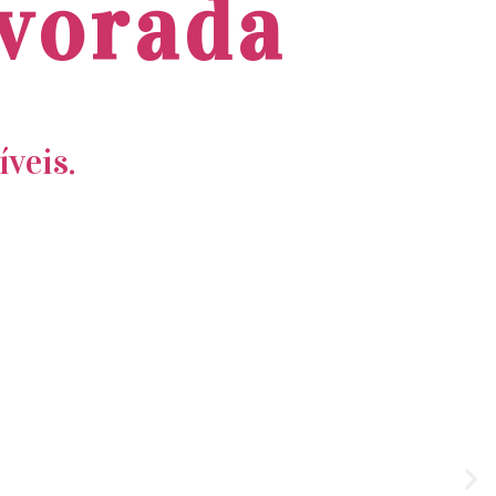
lvorada
veis.