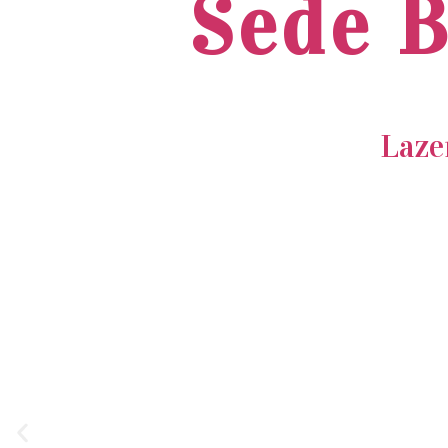
Sede B
Laze