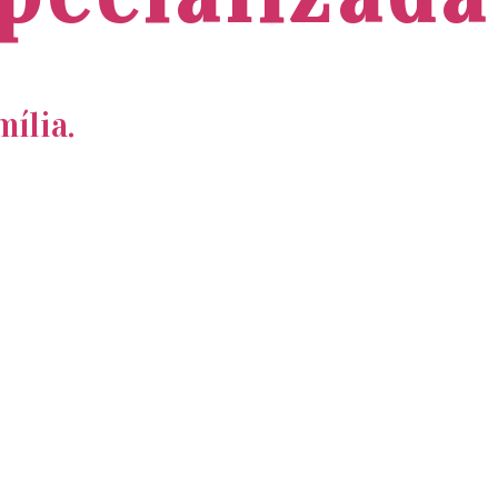
ília.