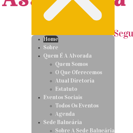
Segu
Home
Sobre
Quem É A Alvorada
Quem Somos
O Que Oferecemos
Atual Diretoria
Estatuto
Eventos Sociais
Todos Os Eventos
Agenda
Sede Balneária
Sobre A Sede Balneária