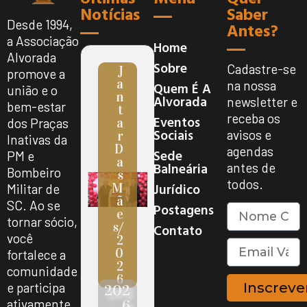
Notícias
Saber
Desde 1994,
Antes?
a Associação
Home
Alvorada
Sobre
Cadastre-se
J
promove a
A
na nossa
Quem É A
união e o
N
Alvorada
newsletter e
bem-estar
T
receba os
Eventos
A
dos Praças
Sociais
avisos e
R
Inativas da
D
agendas
Sede
PM e
A
Balneária
antes de
Bombeiro
S
todos.
Jurídico
M
Militar de
Ã
SC. Ao se
Postagens
E
tornar sócio,
S/
Contato
você
2
0
fortalece a
2
comunidade
6
Inscreve
e participa
202
6
ativamente