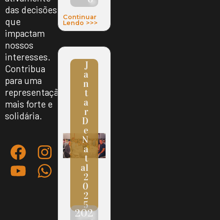
das decisões
Continuar
que
Lendo >>>
impactam
nossos
interesses.
J
Contribua
A
para uma
N
representação
T
A
mais forte e
R
solidária.
D
E
N
A
T
Al
2
0
2
5
202