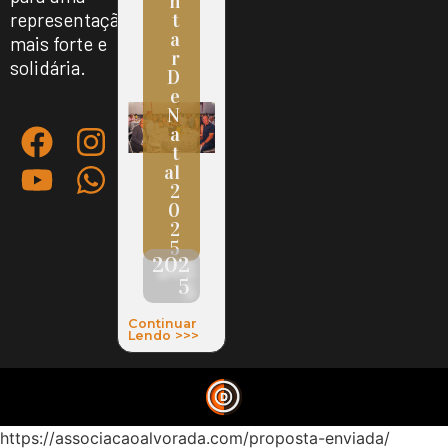
N
representação
T
A
mais forte e
R
solidária.
D
E
N
A
T
Al
2
0
2
5
202
5
Continuar
Lendo >>>
https://associacaoalvorada.com/proposta-enviada/