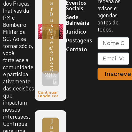
receba os
Eventos
A
dos Praças
Sociais
avisos e
R
Inativas da
D
agendas
Sede
PM e
A
Balneária
antes de
Bombeiro
S
todos.
Jurídico
M
Militar de
Ã
SC. Ao se
Postagens
E
tornar sócio,
S/
Contato
você
2
0
fortalece a
2
comunidade
6
Inscreve
e participa
202
6
ativamente
das decisões
Continuar
que
Lendo >>>
impactam
nossos
interesses.
J
Contribua
A
para uma