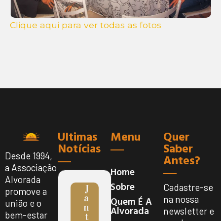
Clique aqui para ver todas as fotos
Ultimas
Menu
Quer
Notícias
Saber
Desde 1994,
Antes?
a Associação
Home
Alvorada
Sobre
Cadastre-se
J
promove a
A
na nossa
Quem É A
união e o
N
Alvorada
newsletter e
bem-estar
T