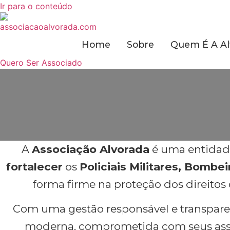
Ir para o conteúdo
Home
Sobre
Quem É A Al
Quero Ser Associado
A
Associação Alvorada
é uma entidade
fortalecer
os
Policiais Militares, Bombei
forma firme na proteção dos direitos
Com uma gestão responsável e transpare
moderna, comprometida com seus asso