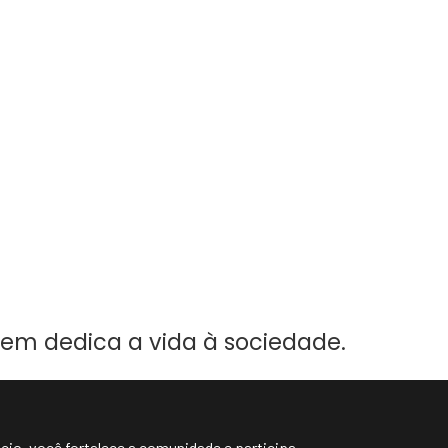
uem dedica a vida à sociedade.
cio, você fortalece a comunidade e participa