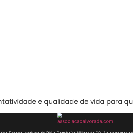
ntatividade e qualidade de vida para q
os Praças Inativas da PM e Bombeiro Militar de SC. Ao se tornar só