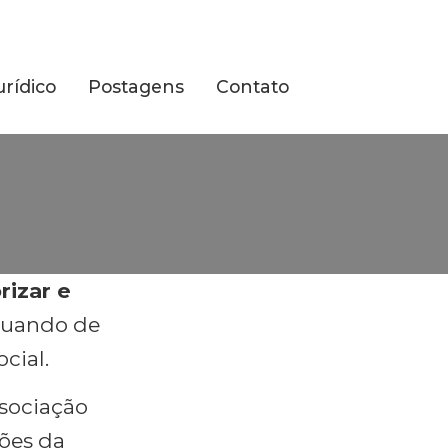
urídico
Postagens
Contato
rizar e
atuando de
cial.
sociação
ões da