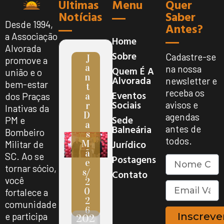
Ultimas
Menu
Quer
Notícias
Saber
Desde 1994,
Antes?
a Associação
Home
Alvorada
Sobre
Cadastre-se
J
promove a
A
na nossa
Quem É A
união e o
N
Alvorada
newsletter e
bem-estar
T
receba os
Eventos
A
dos Praças
Sociais
avisos e
R
Inativas da
D
agendas
Sede
PM e
A
Balneária
antes de
Bombeiro
S
todos.
Jurídico
M
Militar de
Ã
SC. Ao se
Postagens
E
tornar sócio,
S/
Contato
você
2
0
fortalece a
2
comunidade
6
Inscreve
e participa
202