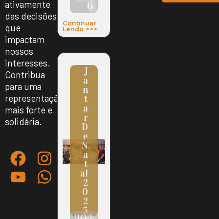
6
ativamente
das decisões
Continuar
que
Lendo >>>
impactam
nossos
interesses.
J
Contribua
A
para uma
N
representação
T
A
mais forte e
R
solidária.
D
E
N
A
T
Al
2
0
2
5
202