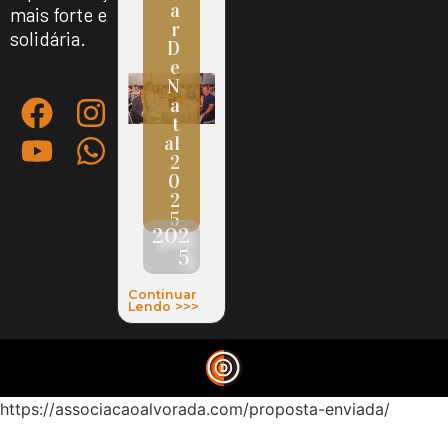
A
mais forte e
R
solidária.
D
E
N
A
T
Al
2
0
2
5
202
5
Continuar
Lendo >>>
https://associacaoalvorada.com/proposta-enviada/