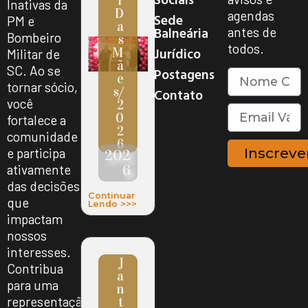
R
Inativas da
D
agendas
Sede
PM e
A
Balneária
antes de
Bombeiro
S
todos.
Jurídico
M
Militar de
Ã
SC. Ao se
Postagens
E
tornar sócio,
S/
Contato
você
2
0
fortalece a
2
comunidade
6
Inscreve
e participa
202
6
ativamente
das decisões
Continuar
que
Lendo >>>
impactam
nossos
interesses.
J
Contribua
A
para uma
N
representação
T