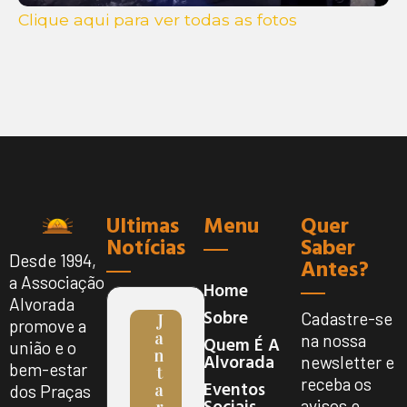
Clique aqui para ver todas as fotos
Ultimas
Menu
Quer
Notícias
Saber
Desde 1994,
Antes?
a Associação
Home
Alvorada
Sobre
Cadastre-se
J
promove a
A
na nossa
Quem É A
união e o
N
Alvorada
newsletter e
bem-estar
T
receba os
Eventos
A
dos Praças
Sociais
avisos e